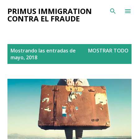
Ir al contenido principal
PRIMUS IMMIGRATION
CONTRA EL FRAUDE
E
Mostrando las entradas de
MOSTRAR TODO
n
mayo, 2018
t
r
a
d
a
s