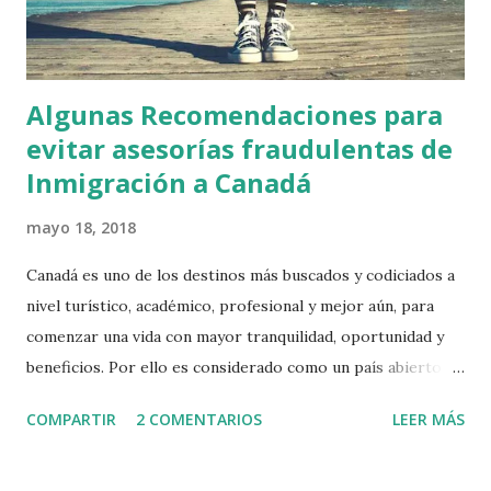
Algunas Recomendaciones para
evitar asesorías fraudulentas de
Inmigración a Canadá
mayo 18, 2018
Canadá es uno de los destinos más buscados y codiciados a
nivel turístico, académico, profesional y mejor aún, para
comenzar una vida con mayor tranquilidad, oportunidad y
beneficios. Por ello es considerado como un país abierto a
la inmigración, ya que cuenta con programas especializados
COMPARTIR
2 COMENTARIOS
LEER MÁS
para poder lograrlo. Uno de los programas más populares
y por el cual la gran mayoría aplica para poder comenzar
una nueva vida como residente legal, es el conocido Skilled